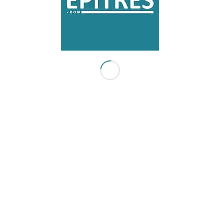
1
2
3
4
5
Page 4 sur 5
SUIVEZ NOUS !
Pour être averti(e) par mail de la publication des nouvelles
épîtres.
Pas de pub, vos données ne seront jamais transmises à