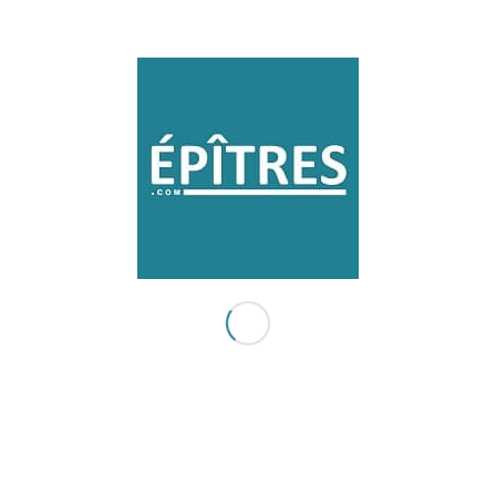
SUIVEZ NOUS !
Pour être averti(e) par mail de la publication des nouvelles
épîtres.
Pas de pub, vos données ne seront jamais transmises à
un tiers.
Un lien de désabonnement est présent dans chaque mail
envoyé.