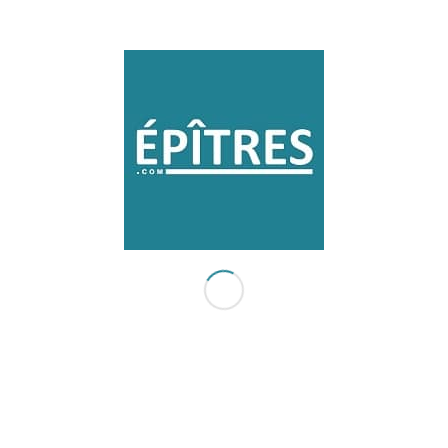
+ 0.75384987 BTC.GET - https://telegra.ph/Get-
BTC-right-now-02-10?
hs=1484c0c9c84183cbae16cb07b2ee1e6c&
dit :
13 février 2025 à 16:44
pc7qa0
Répondre
Laisser un commentaire
Participez-vous à la discussion?
N'hésitez pas à contribuer!
*
Nom
*
E-mail
Site web