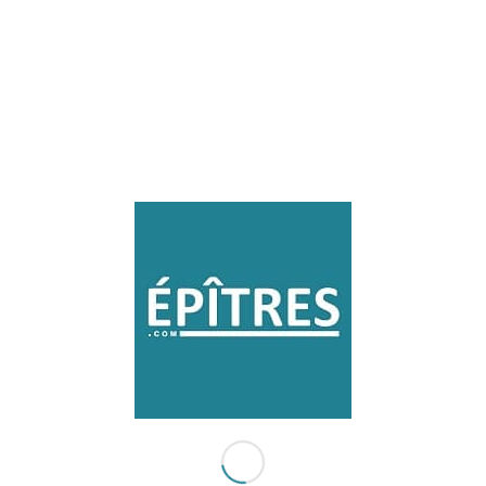
Laisser un commentaire
Participez-vous à la discussion?
N'hésitez pas à contribuer!
*
Nom
*
E-mail
Site web